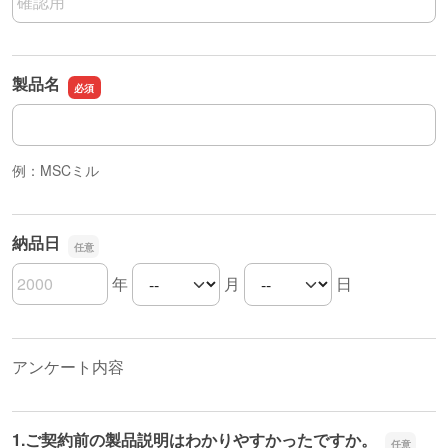
製品名
製品名
例：MSCミル
納品日
年
月
日
納品日の年
納品日の月
納品日の日
アンケート内容
1.ご契約前の製品説明はわかりやすかったですか。